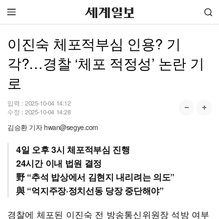
이진숙 체포적부심 인용? 기
각?…경찰 ‘체포 적정성’ 논란 기
로
입력 :
2025-10-04 14:12
수정 :
2025-10-04 14:28
김승환 기자 hwan@segye.com
4일 오후 3시 체포적부심 진행
24시간 이내 법원 결정
野 “추석 밥상에서 김현지 내리려는 의도”
與 “억지주장·정치선동 당장 중단해야”
경찰에 체포된 이진숙 전 방송통신위원장 석방 여부