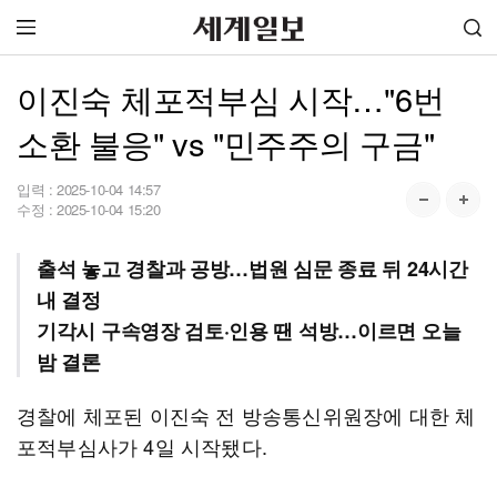
이진숙 체포적부심 시작…"6번
소환 불응" vs "민주주의 구금"
입력 :
2025-10-04 14:57
수정 :
2025-10-04 15:20
출석 놓고 경찰과 공방…법원 심문 종료 뒤 24시간
내 결정
기각시 구속영장 검토·인용 땐 석방…이르면 오늘
밤 결론
경찰에 체포된 이진숙 전 방송통신위원장에 대한 체
포적부심사가 4일 시작됐다.