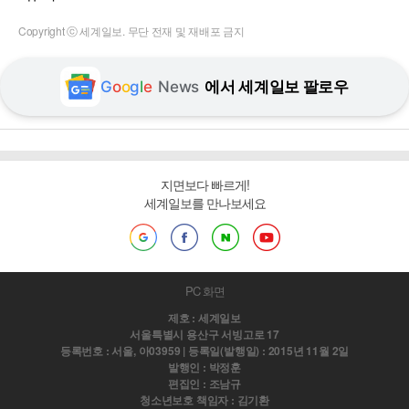
Copyright ⓒ 세계일보. 무단 전재 및 재배포 금지
G
o
o
g
l
e
News
에서 세계일보 팔로우
지면보다 빠르게!
세계일보를 만나보세요
PC 화면
제호 : 세계일보
서울특별시 용산구 서빙고로 17
등록번호 : 서울, 아03959 | 등록일(발행일) : 2015년 11월 2일
발행인 : 박정훈
편집인 : 조남규
청소년보호 책임자 : 김기환