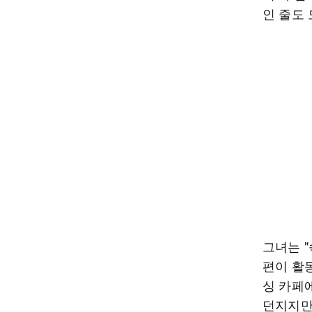
인 줄도
그녀는 
편이 활
싱 카페
던지지만