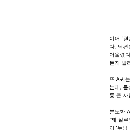
이어 "결
다. 남
어울렸다"
든지 빨
또 A씨는
는데, 
통 큰 
분노한 
"제 실루
이 '누