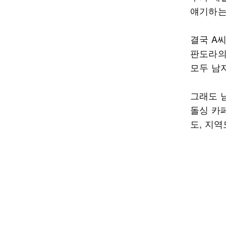
얘기하는
결국 A
판도라의
모두 남
그래도 
돌싱 카
도, 지