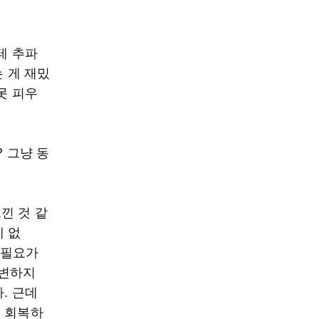
테 추파
는 게 재밌
못 피우
 그냥 동
낀 것 같
에 없
 필요가
 변하지
. 근데
를 회복하