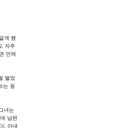
 알게 됐
도 자주
르면 언제
벌 떨었
쓰는 등
 그녀는
근데 남편
다. 아내