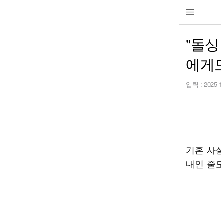
"돌싱
에게도
입력 :
2025-
기혼 사
내인 줄