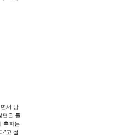
하면서 남
남편은 돌
이 추파는
다"고 설