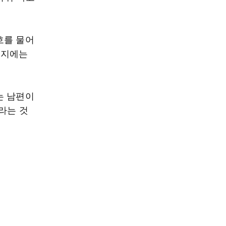
호를 물어
시지에는
는 남편이
라는 것