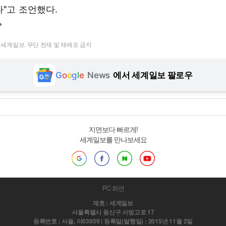
다"고 조언했다.
>
t ⓒ 세계일보. 무단 전재 및 재배포 금지
G
o
o
g
l
e
News
에서 세계일보 팔로우
지면보다 빠르게!
세계일보를 만나보세요
PC 화면
제호 : 세계일보
서울특별시 용산구 서빙고로 17
등록번호 : 서울, 아03959 | 등록일(발행일) : 2015년 11월 2일