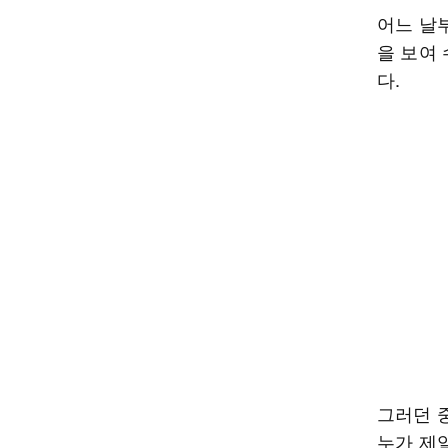
어느 날
을 보여
다.
그러던 
누가 제일