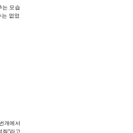
추는 모습
수는 없었
"번개에서
겨줘"라고