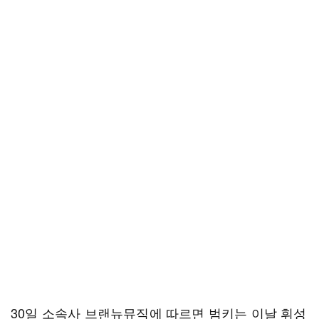
30일 소속사 브랜뉴뮤직에 따르면 범키는 이날 휘성