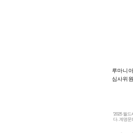
루마니아
심사위원
'2025 
다. 계명