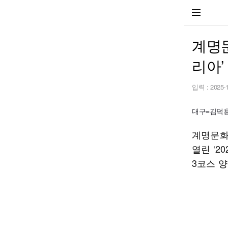
계명문
리아’
입력 :
2025-
대구=김덕용 
계명문화
열린 ‘
3코스 양