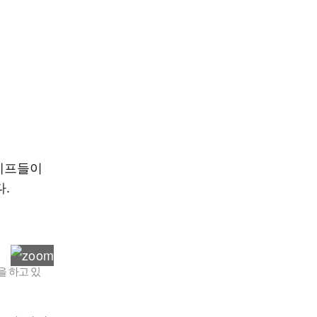
셰프들이
.
을 하고 있