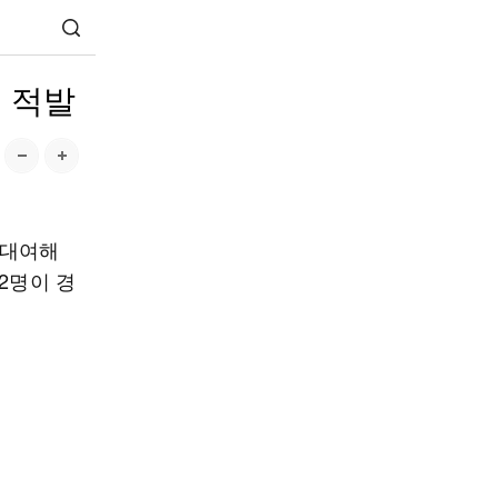
 적발
 대여해
2명이 경