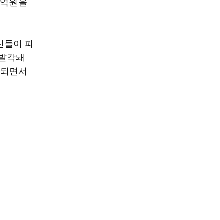
6억원을
신들이 피
 발각돼
견되면서