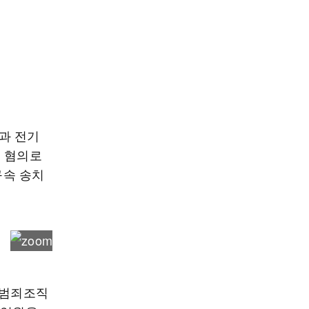
과 전기
의 혐의로
구속 송치
 범죄조직