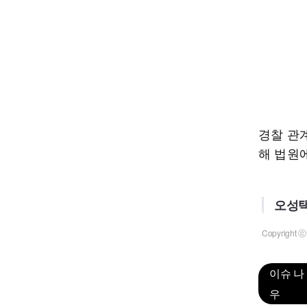
경찰 관
해 법원
오성택
Copyrigh
이슈 나
우