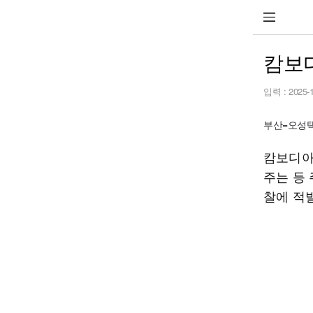
캄보디
입력 :
2025-
부산=오성택 기
캄보디아
주는 등
찰에 적