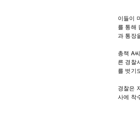
이들이 
를 통해
과 통장
총책 A씨
른 경찰
를 벗기
경찰은 
사에 착