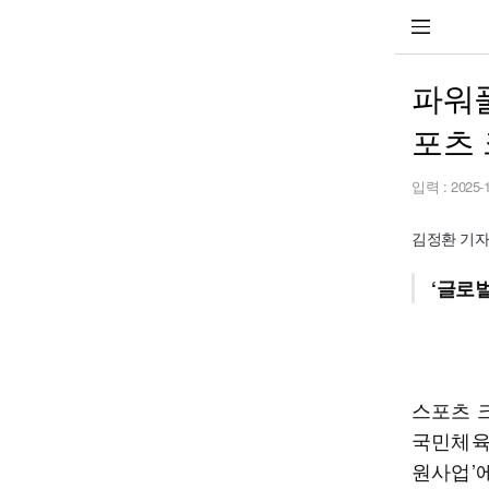
파워
포츠 
입력 :
2025-
김정환 기자 h
‘글로
스포츠 
국민체육
원사업’