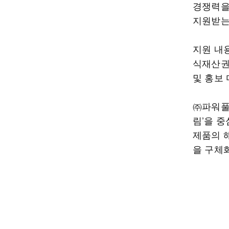
경쟁력을
지원받는
지원 내
식재산권
및 홍보
㈜파워풀
림’을 
제품의 
을 구체