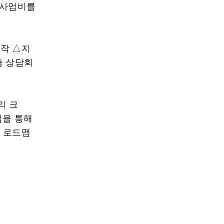
 사업비를
제작 △지
출 상담회
리 크
업을 통해
출 로드맵