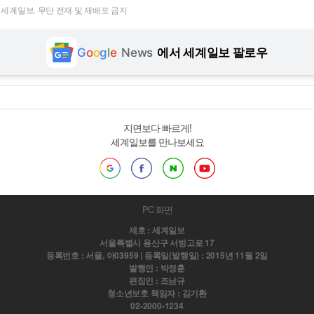
t ⓒ 세계일보. 무단 전재 및 재배포 금지
G
o
o
g
l
e
News
에서 세계일보 팔로우
지면보다 빠르게!
세계일보를 만나보세요
PC 화면
제호 : 세계일보
서울특별시 용산구 서빙고로 17
등록번호 : 서울, 아03959 | 등록일(발행일) : 2015년 11월 2일
발행인 : 박정훈
편집인 : 조남규
청소년보호 책임자 : 김기환
02-2000-1234