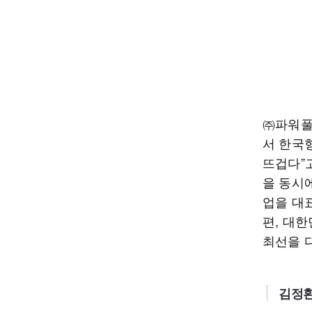
㈜파워풀
서 한국
뜨겁다”
을 동시
업을 대
편, 대
최선을 
김정환