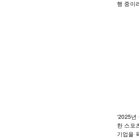
행 중이
‘2025
한 스포
기업을 