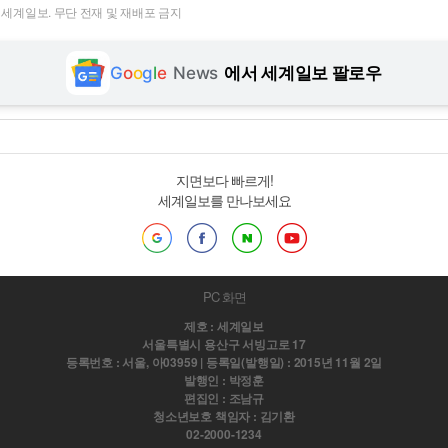
t ⓒ 세계일보. 무단 전재 및 재배포 금지
G
o
o
g
l
e
News
에서 세계일보 팔로우
지면보다 빠르게!
세계일보를 만나보세요
PC 화면
제호 : 세계일보
서울특별시 용산구 서빙고로 17
등록번호 : 서울, 아03959 | 등록일(발행일) : 2015년 11월 2일
발행인 : 박정훈
편집인 : 조남규
청소년보호 책임자 : 김기환
02-2000-1234