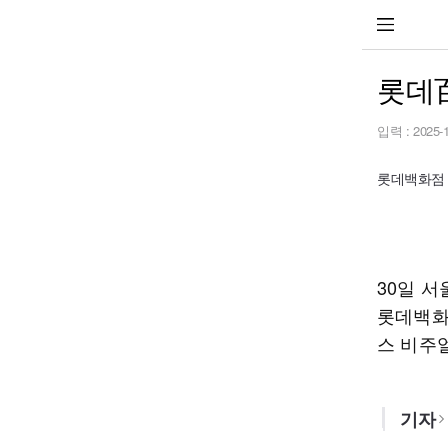
롯데百
입력 :
2025-
롯데백화점
30일 
롯데백화
스 비주
기자