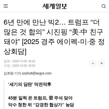
6년 만에 만난 빅2… 트럼프 “더
많은 것 합의” 시진핑 “美·中 친구
돼야” [2025 경주 에이펙-미·중 정
상회담]
입력 :
2025-10-30 18:22
수정 :
2025-10-30 18:53
김희원 기자 azahoit@segye.com
‘세기의 담판’ 막전막후
45분 일찍 온 트럼프, 習 주석 맞아
악수 청한 뒤 “강경한 협상가” 농담