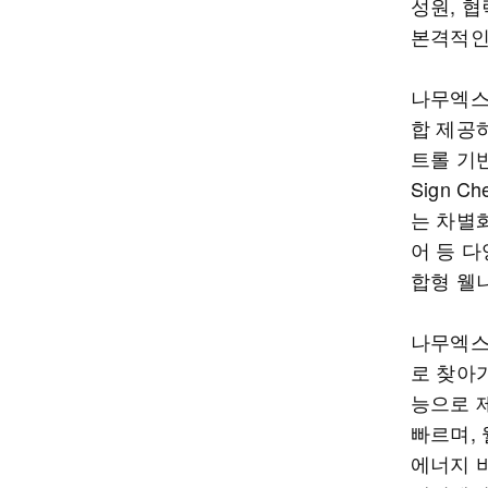
성원, 
본격적인
나무엑스는
합 제공하
트롤 기반 
Sign 
는 차별화
어 등 
합형 웰
나무엑스
로 찾아가
능으로 
빠르며, 
에너지 