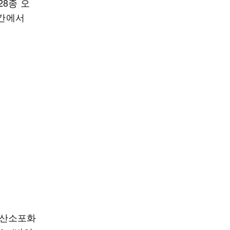
8종 오
공간에서
박·산소포화