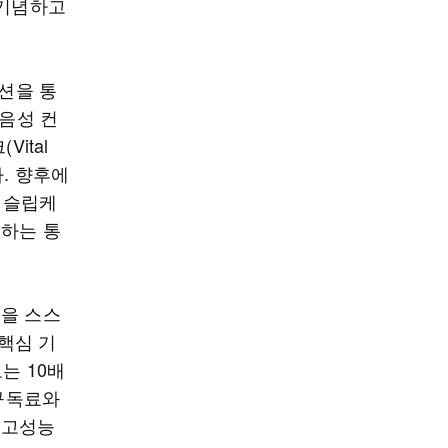
 기념하고
루션을 통
 음성 컨
Vital
다. 향후에
, 슬립케
어하는 통
원을 스스
 핵심 기
는 10배
 구독료와
 고성능