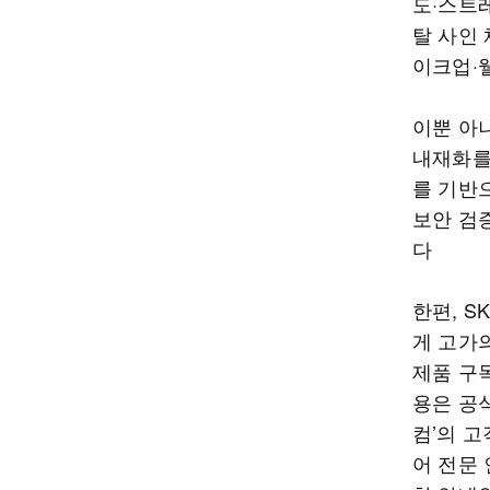
도·스트레
탈 사인 
이크업·웰
이뿐 아
내재화를
를 기반
보안 검증
다
한편, 
게 고가
제품 구독
용은 공
컴’의 
어 전문