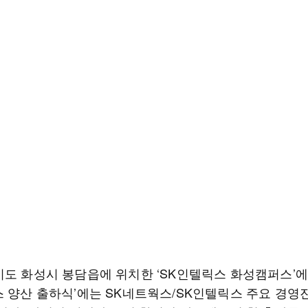
기도 화성시 봉담읍에 위치한 ‘SK인텔릭스 화성캠퍼스’
스 양산 출하식’에는 SK네트웍스/SK인텔릭스 주요 경영진