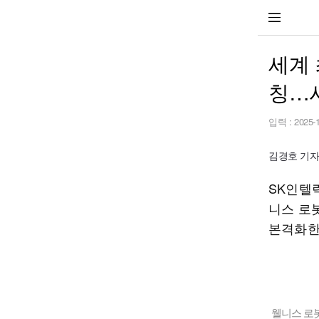
세계 
칭…
입력 :
2025-
김경호 기자 st
SK인텔
니스 로봇
본격화한
웰니스 로봇