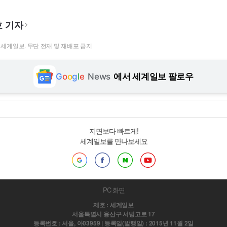
 기자
t ⓒ 세계일보. 무단 전재 및 재배포 금지
G
o
o
g
l
e
News
에서 세계일보 팔로우
지면보다 빠르게!
세계일보를 만나보세요
PC 화면
제호 : 세계일보
서울특별시 용산구 서빙고로 17
등록번호 : 서울, 아03959 | 등록일(발행일) : 2015년 11월 2일