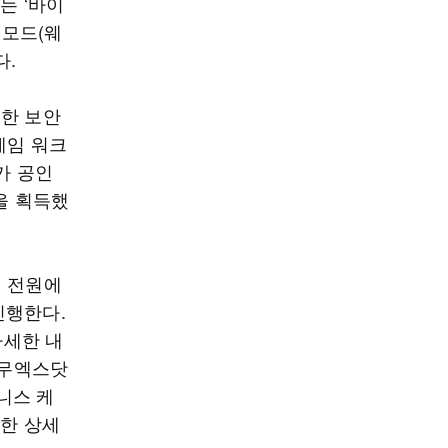
는 ‘바이
 모드(웨
다.
저한 보안
레임 워크
가 공인
을 획득했
객 전원에
진행한다.
자세한 내
나무엑스닷
니스 케
대한 상세