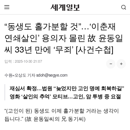
“동생도 홀가분할 것”…‘이춘재
연쇄살인’ 용의자 몰린 故 윤동일
씨 33년 만에 ‘무죄’ [사건수첩]
입력 :
2025-10-30 21:07
수원=오상도 기자 sdoh@segye.com
재심서 확정…법원 “늦었지만 고인 명예 회복하길”
영화 ‘살인의 추억’ 모티브…고인, 암 투병 중 요절
“(고인이 된) 동생도 이제 홀가분할 거라는 생각이
듭니다.” (故 윤동일씨의 兄 동기씨)