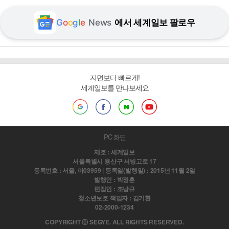
G
o
o
g
l
e
News
에서 세계일보 팔로우
지면보다 빠르게!
세계일보를 만나보세요
PC 화면
제호 : 세계일보
서울특별시 용산구 서빙고로 17
등록번호 : 서울, 아03959 | 등록일(발행일) : 2015년 11월 2일
발행인 : 박정훈
편집인 : 조남규
청소년보호 책임자 : 김기환
02-2000-1234
COPYRIGHT ⓒ SEGYE. ALL RIGHTS RESERVED.