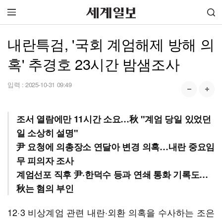
내란특검, '국회 계엄해제 방해 의
혹' 추경호 23시간 밤샘조사
입력 :
2025-10-31 09:49
조서 열람에만 11시간 소요…秋 "계엄 당일 있었던
일 소상히 설명"
尹 요청에 의총장소 연달아 변경 의혹…내란 중요임
무 피의자 조사
계엄선포 직후 尹·한덕수 등과 연쇄 통화 기록도…
秋는 혐의 부인
12·3 비상계엄 관련 내란·외환 의혹을 수사하는 조은