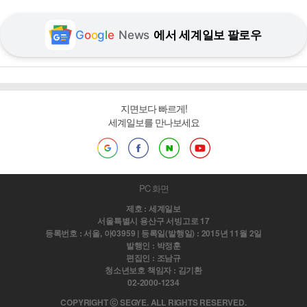
G
o
o
g
l
e
News
에서 세계일보 팔로우
지면보다 빠르게!
세계일보를 만나보세요
PC 화면
제호 : 세계일보
서울특별시 용산구 서빙고로 17
등록번호 : 서울, 아03959 | 등록일(발행일) : 2015년 11월 2일
발행인 : 박정훈
편집인 : 조남규
청소년보호 책임자 : 김기환
02-2000-1234
COPYRIGHT ⓒ SEGYE. ALL RIGHTS RESERVED.