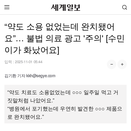
“약도 소용 없었는데 완치됐어
요”… 불법 의료 광고 '주의' [수민
이가 화났어요]
입력 :
2025-11-01 05:44
김기환 기자 kkh@segye.com
“약도 치료도 소용없었는데 ○○○ 일주일 먹고 거
짓말처럼 나았어요.”
“병원에서 포기했는데 우연히 발견한 ○○○ 제품으
로 완치됐어요.”