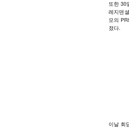
또한 3
레지덴셜
모의 P
졌다.
이날 회