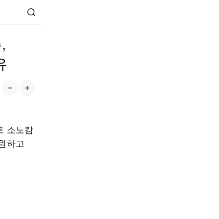
,
유
트 소노캄
지원하고