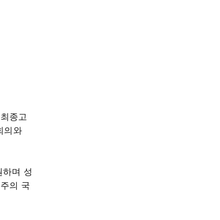
 최종고
본회의와
원하며 성
경주의 국