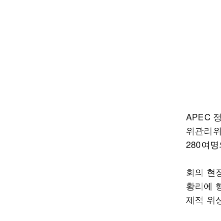
APEC 
위관리위
280여
회의 현
황리에 
제적 위