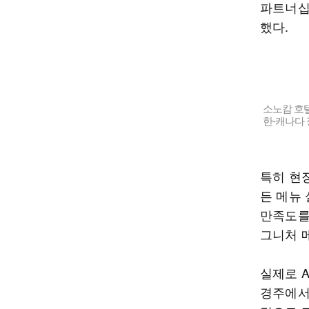
파트너십
했다.
소노캄 호텔
한-캐나다
특히 현
든 메뉴
만족도를
그니처 
실제로 
경주에서