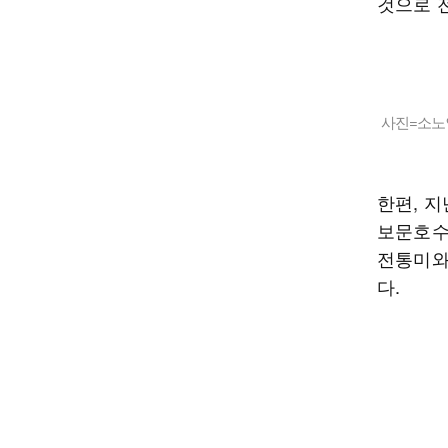
것으로 
사진=소노
한편, 지
보문호수
전통미와
다.