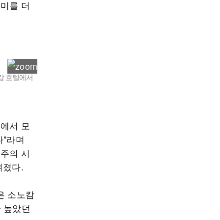
의미를 더
캄 호텔에서
리에서 모
다"라며
경주의 시
려졌다.
은 소노캄
가 높았던