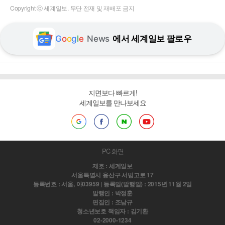
Copyright ⓒ 세계일보. 무단 전재 및 재배포 금지
G
o
o
g
l
e
News
에서 세계일보 팔로우
지면보다 빠르게!
세계일보를 만나보세요
PC 화면
제호 : 세계일보
서울특별시 용산구 서빙고로 17
등록번호 : 서울, 아03959 | 등록일(발행일) : 2015년 11월 2일
발행인 : 박정훈
편집인 : 조남규
청소년보호 책임자 : 김기환
02-2000-1234