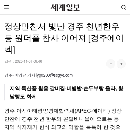
정상만찬서 빛난 경주 천년한우
등 원더풀 찬사 이어져 [경주에이
펙]
입력 :
2025-11-01 09:46
경주=이영균 기자 lyg0203@segye.com
지역 특산품 활용 갈비찜·비빔밥·순두부탕 올라, 황
남빵도 화제
경주 아시아태평양경제협력체(APEC·에이펙) 정상
만찬에 경주 천년 한우와 곤달비나물이 오르는 등
지역 식자재가 한식 외교의 역할을 톡톡히 한 것으