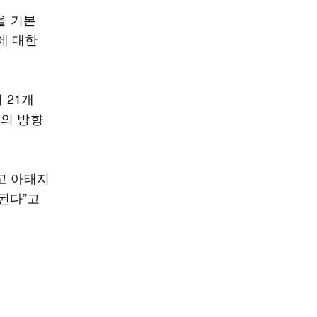
을 기본
에 대한
 21개
력의 방향
고 아태지
된다”고