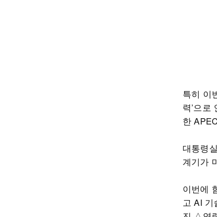
특히 이
력’으로
한 APE
대통령실은
계기가 
이번에 함
고 AI 
진 △역량