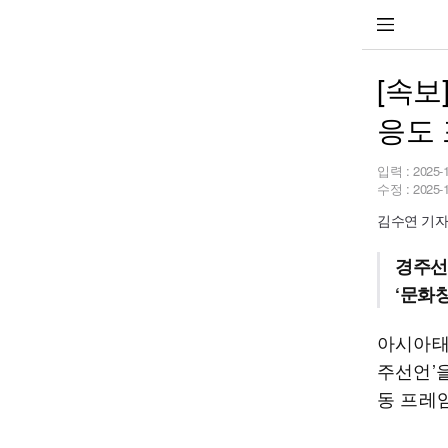
[속보
응도
입력 :
2025-
수정 :
2025-
김수연 기자 s
경주선언
‘문화
아시아태평
주선언’을
동 프레