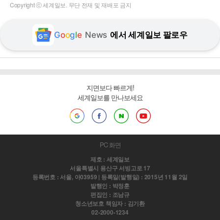
Copyright ⓒ 세계일보. 무단 전재 및 재배포 금지
G
o
o
g
l
e
News
에서 세계일보 팔로우
지면보다 빠르게!
세계일보를 만나보세요
PC 화면
제호 : 세계일보
서울특별시 용산구 서빙고로 17
등록번호 : 서울, 아03959 | 등록일(발행일) : 2015년 11월 2일
발행인 : 박정훈
편집인 : 조남규
청소년보호 책임자 : 김기환
02-2000-1234