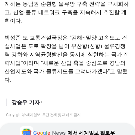
계하는 동남권 순환형 물류망 구축 전략을 구체화하
고, 산업·물류 네트워크 구축을 지속해서 추진할 계
획이다.
박성준 도 교통건설국장은 “김해~밀양 고속도로 건
설사업은 도로 확장을 넘어 부산항(신항) 물류경쟁
력 강화와 지역균형발전을 동시에 실현하는 국가 전
략사업”이라며 “새로운 산업 축을 중심으로 경남의
산업지도와 국가 물류지도를 그려나가겠다”고 말했
다.
강승우 기자
Copyright ⓒ 세계일보. 무단 전재 및 재배포 금지
G
o
o
g
l
e
News
에서 세계일보 팔로우