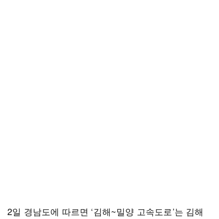
2일 경남도에 따르면 ‘김해~밀양 고속도로’는 김해