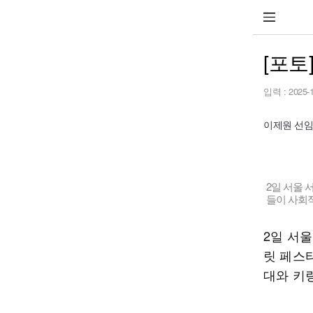
[포토
입력 :
2025-
이제원 선
2일 서울 
들이 사회
2일 서울
릿 페스
대와 키