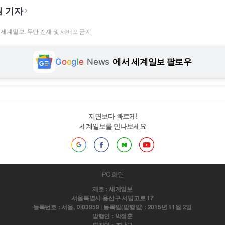
 기자
t ⓒ 세계일보. 무단 전재 및 재배포 금지
G
o
o
g
l
e
News
에서 세계일보 팔로우
지면보다 빠르게!
세계일보를 만나보세요
PC 화면
제호 : 세계일보
서울특별시 용산구 서빙고로 17
등록번호 : 서울, 아03959 | 등록일(발행일) : 2015년 11월 2일
발행인 : 박정훈