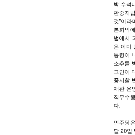
박 수석
판중지법
것”이라
본회의에
법에서 
은 이미 
통령이 
소추를 
고인이 
중지할 
재판 운
직무수행
다.
민주당은 
달 20