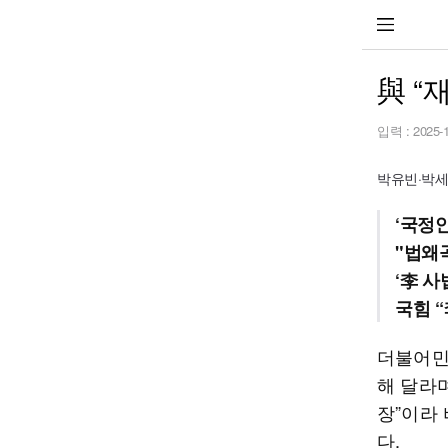
與 “
입력 :
2025-
박유빈·박세
‘국정
"법왜
‘李 
국힘 
더불어민
해 달라
장”이라
다.