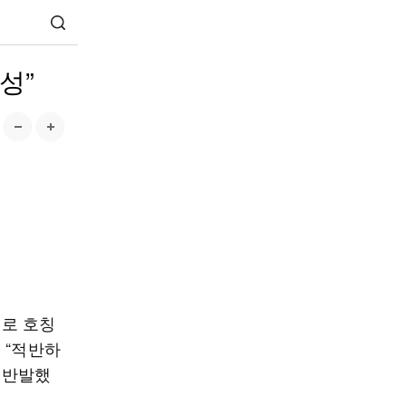
성”
로 호칭
 “적반하
 반발했