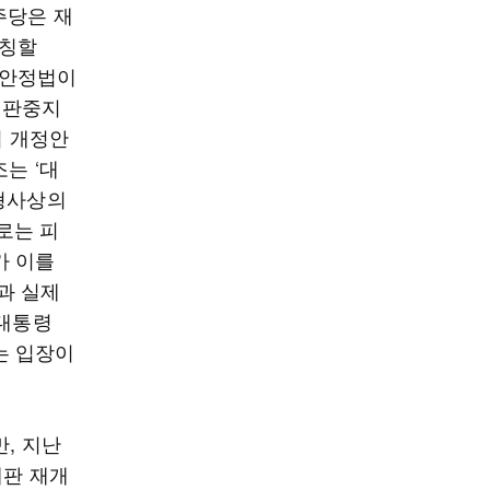
주당은 재
호칭할
정안정법이
재판중지
법 개정안
는 ‘대
 형사상의
로는 피
가 이를
과 실제
 대통령
는 입장이
만, 지난
재판 재개