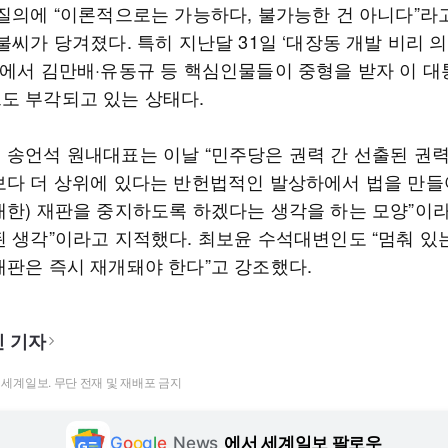
 질의에 “이론적으로는 가능하다, 불가능한 건 아니다”라
불씨가 당겨졌다. 특히 지난달 31일 ‘대장동 개발 비리 의
고에서 김만배·유동규 등 핵심인물들이 중형을 받자 이 대
도 부각되고 있는 상태다.
 송언석 원내대표는 이날 “민주당은 권력 간 선출된 권
보다 더 상위에 있다는 반헌법적인 발상하에서 법을 만들어
대한) 재판을 중지하도록 하겠다는 생각을 하는 모양”이라
된 생각”이라고 지적했다. 최보윤 수석대변인도 “멈춰 있는
재판은 즉시 재개돼야 한다”고 강조했다.
 기자
t ⓒ 세계일보. 무단 전재 및 재배포 금지
G
o
o
g
l
e
News
에서 세계일보 팔로우