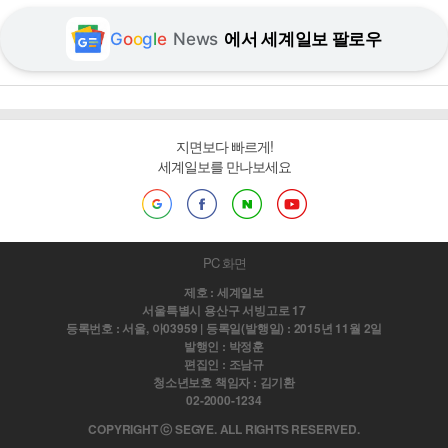
G
o
o
g
l
e
News
에서 세계일보 팔로우
지면보다 빠르게!
세계일보를 만나보세요
PC 화면
제호 : 세계일보
서울특별시 용산구 서빙고로 17
등록번호 : 서울, 아03959 | 등록일(발행일) : 2015년 11월 2일
발행인 : 박정훈
편집인 : 조남규
청소년보호 책임자 : 김기환
02-2000-1234
COPYRIGHT ⓒ SEGYE. ALL RIGHTS RESERVED.