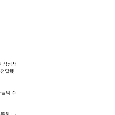
후 삼성서
 전달했
아들의 수
따뜻한 나