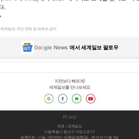
다.
>
t ⓒ 세계일보. 무단 전재 및 재배포 금지
G
o
o
g
l
e
News
에서 세계일보 팔로우
지면보다 빠르게!
세계일보를 만나보세요
PC 화면
제호 : 세계일보
서울특별시 용산구 서빙고로 17
등록번호 : 서울, 아03959 | 등록일(발행일) : 2015년 11월 2일