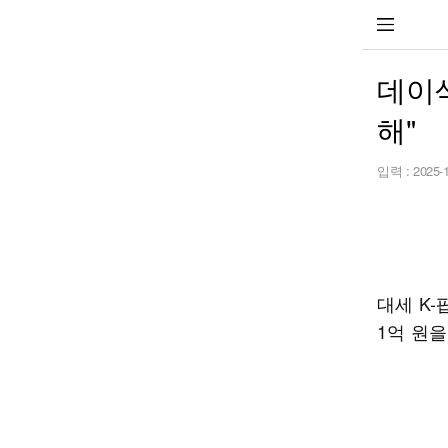
데이식
해"
입력 :
2025-
대세 K-
1억 원을