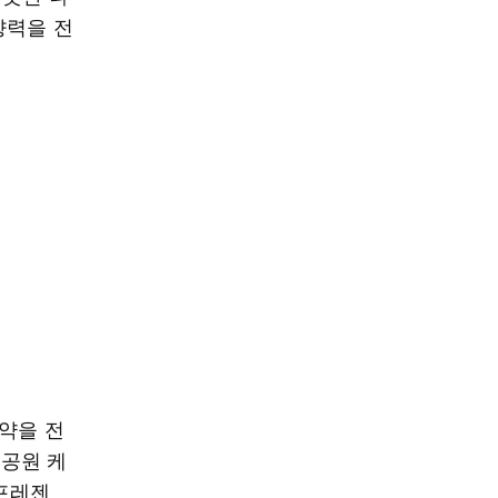
향력을 전
약을 전
픽공원 케
 프레젠