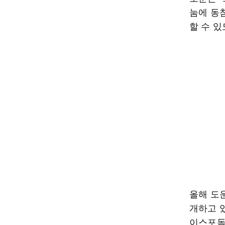
눔에 동
할 수 
올해 도
개하고 있
이스포돔(