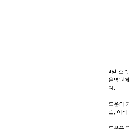
4일 소
울병원에
다.
도운의 
술, 이
도운은 