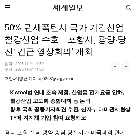
50% 관세폭탄서 국가 기간산업
철강산업 수호…포항시, 광양·당
진‘ 긴급 영상회의’ 개최
입력 :
2025-11-04 10:59
수정 :
2025-11-04 11:00
포항=이영균 기자 lyg0203@segye.com
K-steel법 연내 조속 제정, 산업용 전기요금 인하,
철강산업 고도화 종합대책 등 논의
향후 국회 공동기자회견 추진, 산자부 대미관세협상
TF에 지자체·기업 참여 요청키로
경북 포항·전남 광양·충남 당진시가 미국과의 관세