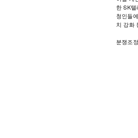
한 SK
청인들에
치 강화
분쟁조정은