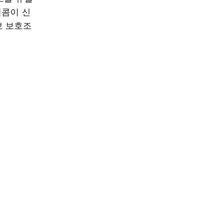
레콤이 신
보 보호조