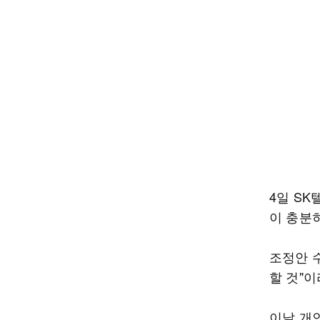
4일 S
이 충분
조정안 
할 것"
이날 개