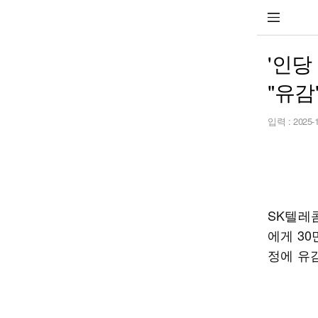
'인당
"유감
입력 :
2025-
SK텔레
에게 3
정에 유