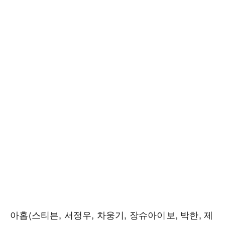
아홉(스티븐, 서정우, 차웅기, 장슈아이보, 박한, 제