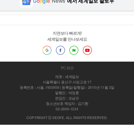
G
o
o
g
l
e
News
에서 세계일보 팔로우
지면보다 빠르게!
세계일보를 만나보세요
PC 화면
제호 : 세계일보
서울특별시 용산구 서빙고로 17
등록번호 : 서울, 아03959 | 등록일(발행일) : 2015년 11월 2일
발행인 : 박정훈
편집인 : 조남규
청소년보호 책임자 : 김기환
02-2000-1234
COPYRIGHT ⓒ SEGYE. ALL RIGHTS RESERVED.