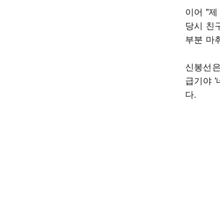
이어 "제
당시 친
부분 마
신봉선은 
급기야 
다.