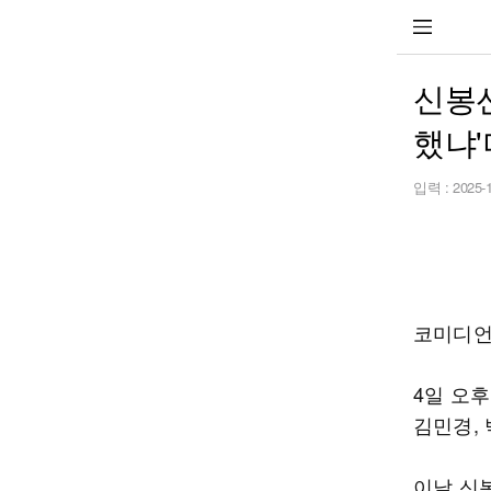
신봉선
했냐'
입력 :
2025-
코미디언
4일 오후
김민경,
이날 신