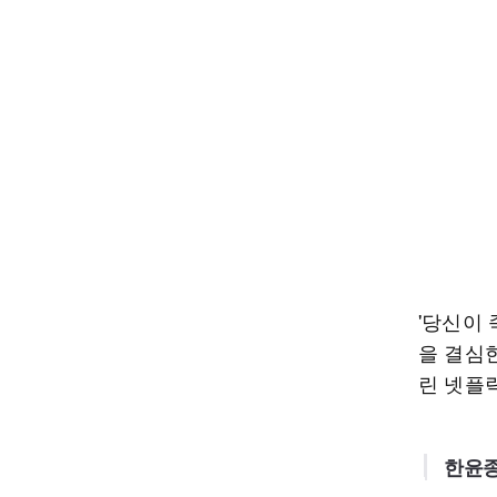
'당신이
을 결심
린 넷플
한윤종