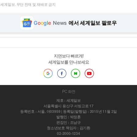
t ⓒ 세계일보. 무단 전재 및 재배포 금지
G
o
o
g
l
e
News
에서 세계일보 팔로우
지면보다 빠르게!
세계일보를 만나보세요
PC 화면
제호 : 세계일보
서울특별시 용산구 서빙고로 17
등록번호 : 서울, 아03959 | 등록일(발행일) : 2015년 11월 2일
발행인 : 박정훈
편집인 : 조남규
청소년보호 책임자 : 김기환
02-2000-1234