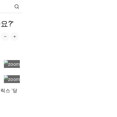
요?'
릭스 ’당