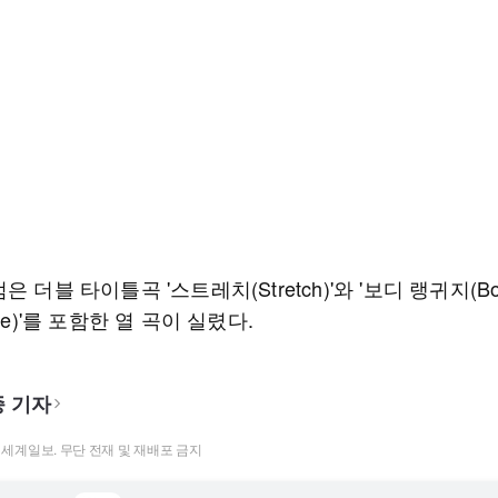
은 더블 타이틀곡 '스트레치(Stretch)'와 '보디 랭귀지(Bo
age)'를 포함한 열 곡이 실렸다.
 기자
t ⓒ 세계일보. 무단 전재 및 재배포 금지