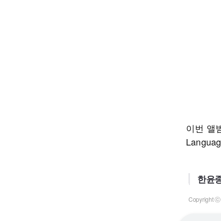
이번 앨범
Langu
한윤종
Copyrigh