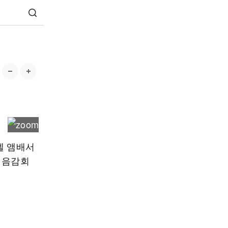
텔 앰배서
의 음감회