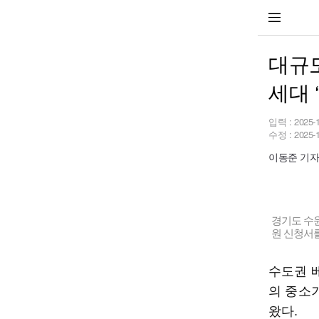
대규
세대 
입력 :
2025-
수정 :
2025-
이동준 기자 b
경기도 수
원 신청서를
수도권 베
의 중소
왔다.