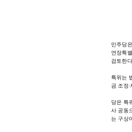
민주당은
연장특별
검토한다
특위는 
금 조정
당은 특
사 공동
는 구상