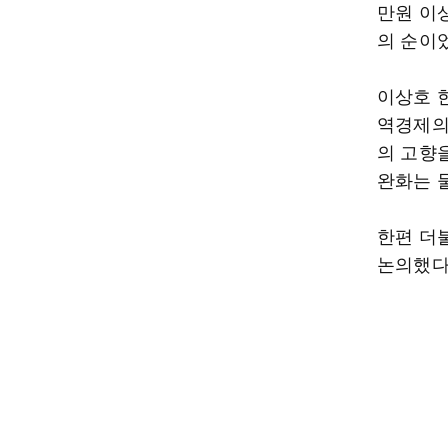
만원 이상 
의 순이
이상호 
역경제의
의 고향
완화는 
한편 더
논의했다