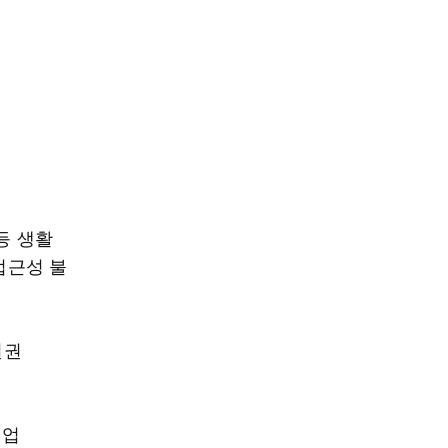
등 생활
 접근성 불
원권
어업