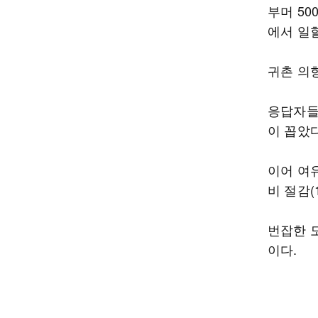
부머 5
에서 일
귀촌 의향
응답자들은
이 꼽았다
이어 여유
비 절감(
번잡한 
이다.