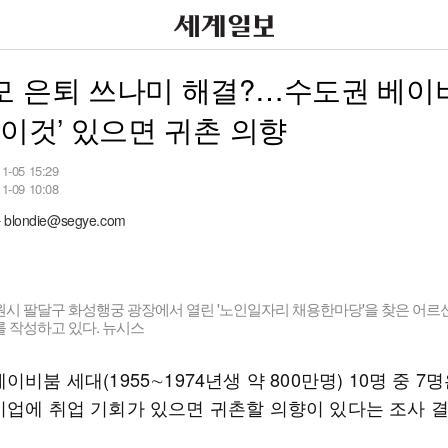
모 은퇴 쓰나미 해결?…수도권 베이
‘이것’ 있으면 귀촌 의향
11-05 15:29
11-09 10:08
londie@segye.com
원시 팔달구 화성행궁 광장에서 열린 '노인일자리 채용한마당'을 찾은 어르
 작성하고 있다. 뉴시스
이비붐 세대(1955∼1974년생 약 800만명) 10명 중 7
기업에 취업 기회가 있으면 귀촌할 의향이 있다는 조사 