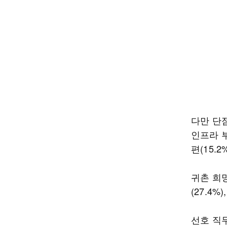
다만 단
인프라 부
편(15.
귀촌 희망
(27.4%
선호 직무