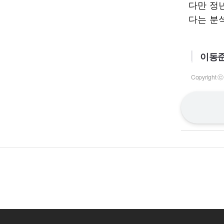
다만 정
다는 분
이동준
Copyrigh