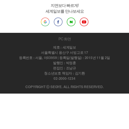
지면보다 빠르게!
세계일보를 만나보세요
PC 화면
제호 : 세계일보
서울특별시 용산구 서빙고로 17
등록번호 : 서울, 아03959 | 등록일(발행일) : 2015년 11월 2일
발행인 : 박정훈
편집인 : 조남규
청소년보호 책임자 : 김기환
02-2000-1234
COPYRIGHT ⓒ SEGYE. ALL RIGHTS RESERVED.