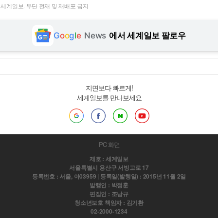
t ⓒ 세계일보. 무단 전재 및 재배포 금지
G
o
o
g
l
e
News
에서 세계일보 팔로우
지면보다 빠르게!
세계일보를 만나보세요
PC 화면
제호 : 세계일보
서울특별시 용산구 서빙고로 17
등록번호 : 서울, 아03959 | 등록일(발행일) : 2015년 11월 2일
발행인 : 박정훈
편집인 : 조남규
청소년보호 책임자 : 김기환
02-2000-1234