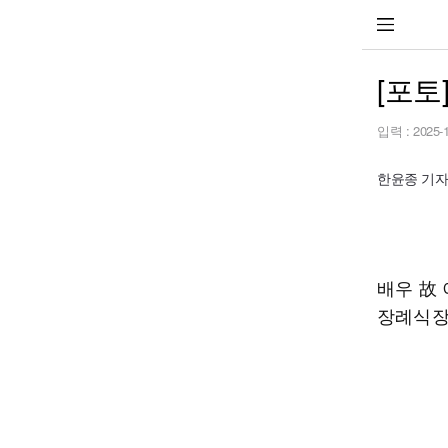
[포토
입력 :
2025-
한윤종 기자 h
배우 故
장례식장