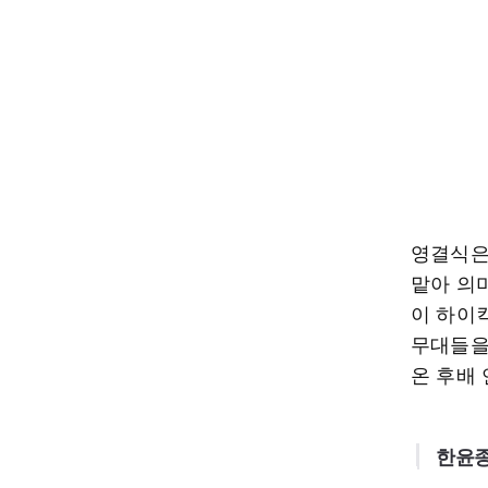
영결식은
맡아 의
이 하이
무대들을
온 후배
한윤종