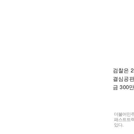
검찰은 
결심공판
금 30
더불어민주당
패스트트랙
있다.