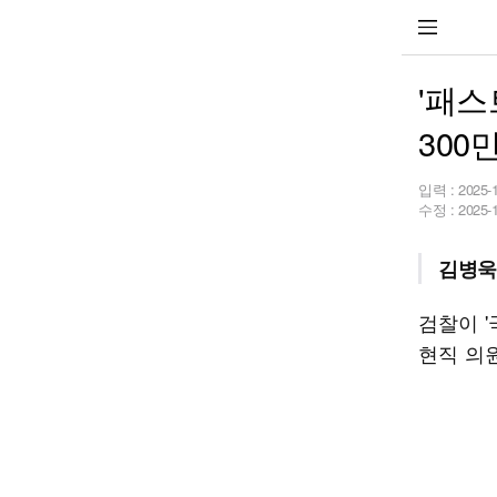
'패스
300
입력 :
2025-
수정 :
2025-
김병욱 
검찰이 
현직 의