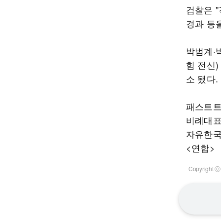
검찰은 "
경과 등
박범계·
힘 전신)
소 됐다.
패스트트
비례대표
자유한국
<연합>
Copyrigh