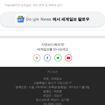
Copyright ⓒ 세계일보. 무단 전재 및 재배포 금지
G
o
o
g
l
e
News
에서 세계일보 팔로우
지면보다 빠르게!
세계일보를 만나보세요
PC 화면
제호 : 세계일보
서울특별시 용산구 서빙고로 17
등록번호 : 서울, 아03959 | 등록일(발행일) : 2015년 11월 2일
발행인 : 박정훈
편집인 : 조남규
청소년보호 책임자 : 김기환
02-2000-1234