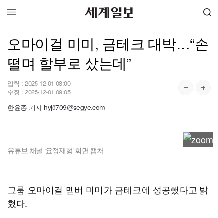
오마이걸 미미, 금테크 대박…“손
떨며 할부로 샀는데”
입력 :
2025-12-01 08:00
수정 :
2025-12-01 09:05
한윤종 기자 hyj0709@segye.com
유튜브 채널 ‘요정재형’ 화면 캡처
그룹 오마이걸 멤버 미미가 금테크에 성공했다고 밝
혔다.