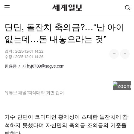
딘딘, 돌잔치 축의금?…“난 아이
없는데…돈 내놓으라는 것”
입력 :
2025-12-01 14:22
수정 :
2025-12-01 14:26
한윤종 기자 hyj0709@segye.com
유튜브 채널 '피식대학' 화면 캡처
가수 딘딘이 코미디언 황제성이 초대한 돌잔치에 참
석하지 못했다며 자신만의 축의금·조의금의 기준을
밝혔다.