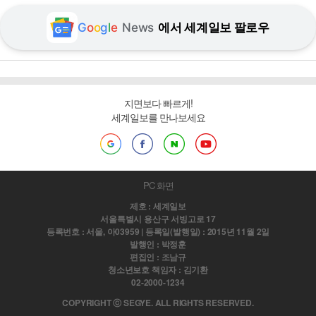
G
o
o
g
l
e
News
에서 세계일보 팔로우
지면보다 빠르게!
세계일보를 만나보세요
PC 화면
제호 : 세계일보
서울특별시 용산구 서빙고로 17
등록번호 : 서울, 아03959 | 등록일(발행일) : 2015년 11월 2일
발행인 : 박정훈
편집인 : 조남규
청소년보호 책임자 : 김기환
02-2000-1234
COPYRIGHT ⓒ SEGYE. ALL RIGHTS RESERVED.