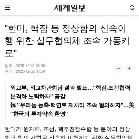
"한미, 핵잠 등 정상합의 신속이
행 위한 실무협의체 조속 가동키
로"
입력 :
2025-12-02 06:58
수정 :
2025-12-02 06:59
외교부, 외교차관회담 결과 발표…"핵잠·조선협력
본격화 노력하자" 공감
韓 "우라늄 농축·핵연료 재처리 조속 협의하자"…美
"한국의 투자약속 환영"
한미가 원자력, 조선, 핵추진잠수함 등 분야의 정상
회담 합의 사항을 신속히 이행하기 위한 실무협의체