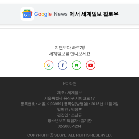
G
o
o
g
l
e
News
에서 세계일보 팔로우
지면보다 빠르게!
세계일보를 만나보세요
PC 화면
제호 : 세계일보
서울특별시 용산구 서빙고로 17
등록번호 : 서울, 아03959 | 등록일(발행일) : 2015년 11월 2일
발행인 : 박정훈
편집인 : 조남규
청소년보호 책임자 : 김기환
02-2000-1234
COPYRIGHT ⓒ SEGYE. ALL RIGHTS RESERVED.