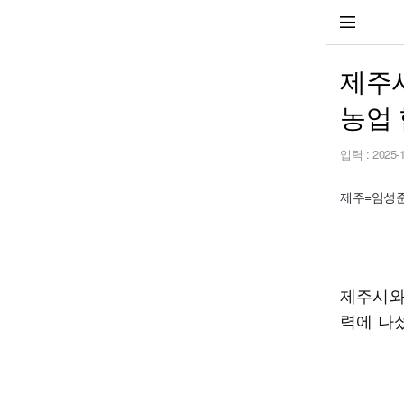
제주시
농업
입력 :
2025-
제주=임성준 기
제주시와
력에 나