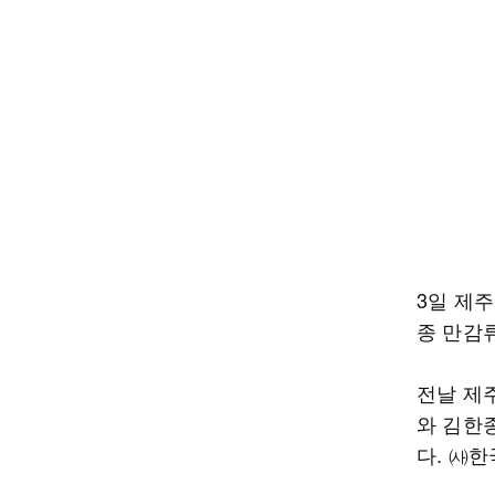
3일 제
종 만감류
전날 제
와 김한
다. ㈔