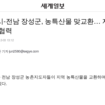
-전남 장성군, 농특산물 맞교환… 
 협력
12-03 13:12
자 jun2580@segye.com
 전남 장성군 농촌지도자들이 지역 농특산물을 교환하며
섰다.