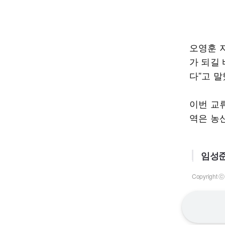
오영훈 
가 되길
다”고 말
이번 교
역은 농
임성준
Copyrigh