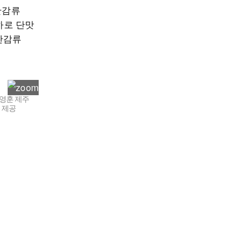
만감류
이하로 단맛
만감류
영훈 제주
 제공