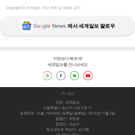
Copyright ⓒ 세계일보. 무단 전재 및 재배포 금지
G
o
o
g
l
e
News
에서 세계일보 팔로우
지면보다 빠르게!
세계일보를 만나보세요
PC 화면
제호 : 세계일보
서울특별시 용산구 서빙고로 17
등록번호 : 서울, 아03959 | 등록일(발행일) : 2015년 11월 2일
발행인 : 박정훈
편집인 : 조남규
청소년보호 책임자 : 김기환
02-2000-1234