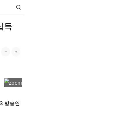
 납득
BS 방송연