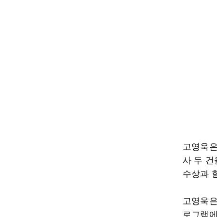
고영욱은
사 두 건
수상과 
고영욱은 
로그램에