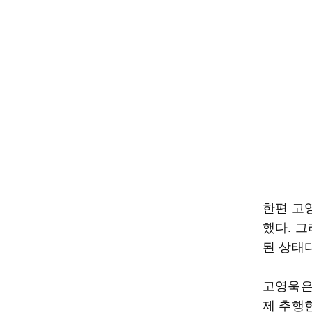
한편 고영
했다. 
된 상태다
고영욱은 
제 추행