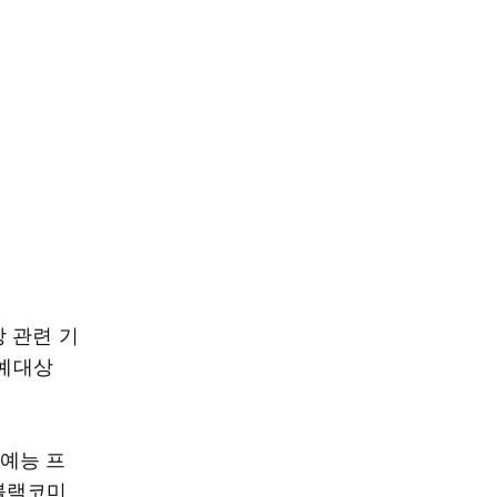
 관련 기
연예대상
 예능 프
블랙코미