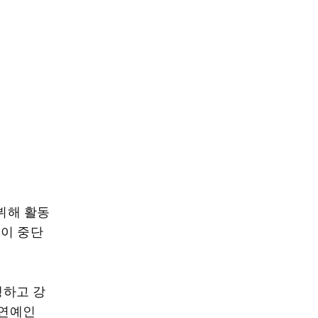
데뷔해 활동
동이 중단
행하고 강
 연예인