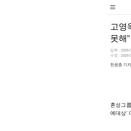
고영욱
못해”
입력 :
2026-
수정 :
2026-
한윤종 기자 h
혼성그룹 
예대상’