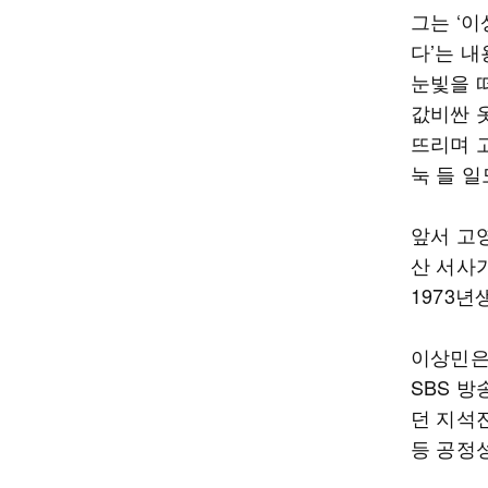
그는 ‘
다’는 
눈빛을 
값비싼 
뜨리며 
눅 들 일
앞서 고
산 서사가
1973
이상민은 
SBS 
던 지석
등 공정