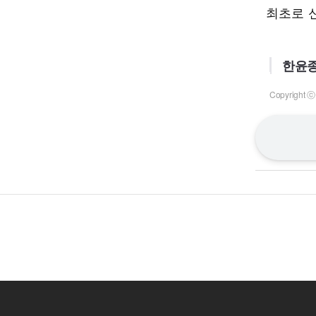
최초로 
한윤종
Copyrigh