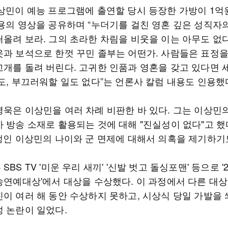
이상민이 예능 프로그램에 출연할 당시 등장한 가방이 1억
내용의 영상을 공유하며 “누더기를 걸친 영혼 깊은 성직자
떠올려 보라. 그의 초라한 차림을 비웃을 이는 아무도 없다
옷과 보석으로 한껏 꾸민 졸부는 어떤가. 사람들은 표정
고개를 돌려 버린다. 고귀한 인품과 영혼을 갖고 있다면 
도, 부끄러워할 일도 없다”는 언론사 칼럼 내용도 인용했
영욱은 이상민을 여러 차례 비판한 바 있다. 그는 이상민의
 방송 소재로 활용되는 것에 대해 "진실성이 없다"고 했다
년생인 이상민의 나이와 군 면제에 대해서 의혹을 제기하기
SBS TV '미운 우리 새끼' '신발 벗고 돌싱포맨' 등으로 '2
방송연예대상'에서 대상을 수상했다. 이 과정에서 다른 대
진이 여러 해 동안 수상하지 못하고, 시상식 당일 가발을
성 논란이 일었다.