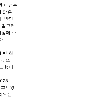
원이 넘는
의 맑은
. 반면
을 일그러
세상에 주
다.
 빚 청
. 또
도 했다.
025
상 후보였
 씌우는