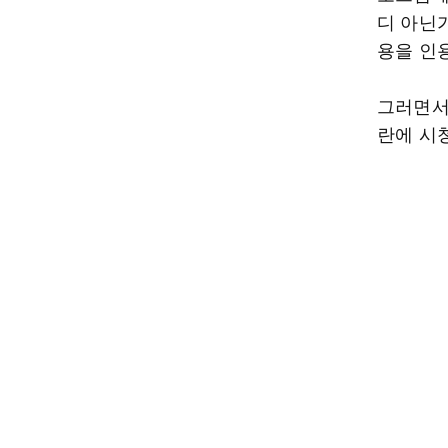
디 아닌가
용을 인
그러면서
란에 시