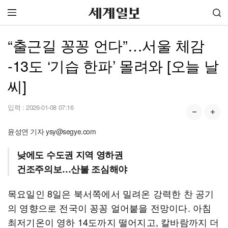
“출근길 꽁꽁 언다”…서울 체감
-13도 ‘기습 한파’ 몰려와 [오늘 날
씨]
입력 :
2026-01-08 07:16
윤성연 기자 ysy@segye.com
낮에도 수도권 지역 영하권
건조주의보…산불 조심해야
목요일인 8일은 북서쪽에서 밀려온 강력한 찬 공기
의 영향으로 전국이 꽁꽁 얼어붙을 전망이다. 아침
최저기온이 영하 14도까지 떨어지고, 칼바람까지 더