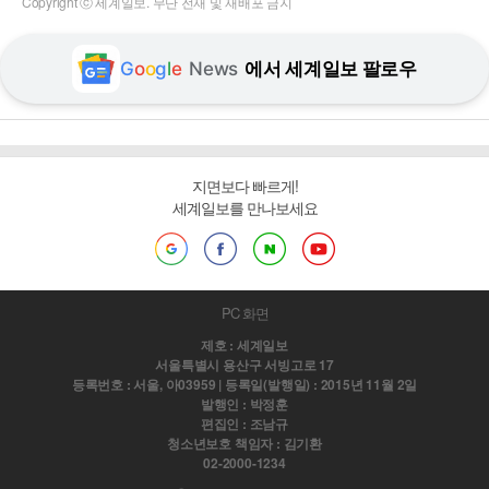
Copyright ⓒ 세계일보. 무단 전재 및 재배포 금지
G
o
o
g
l
e
News
에서 세계일보 팔로우
지면보다 빠르게!
세계일보를 만나보세요
PC 화면
제호 : 세계일보
서울특별시 용산구 서빙고로 17
등록번호 : 서울, 아03959 | 등록일(발행일) : 2015년 11월 2일
발행인 : 박정훈
편집인 : 조남규
청소년보호 책임자 : 김기환
02-2000-1234