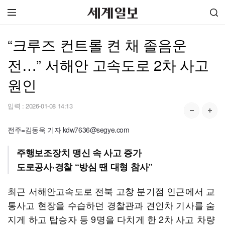
“크루즈 컨트롤 켠 채 졸음운
전…” 서해안 고속도로 2차 사고
원인
입력 :
2026-01-08 14:13
전주=김동욱 기자 kdw7636@segye.com
주행보조장치 맹신 속 사고 증가
도로공사·경찰 “방심 땐 대형 참사”
최근 서해안고속도로 전북 고창 분기점 인근에서 교
통사고 현장을 수습하던 경찰관과 견인차 기사를 숨
지게 하고 탑승자 등 9명을 다치게 한 2차 사고 차량