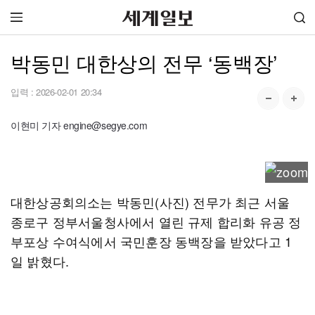
박동민 대한상의 전무 ‘동백장’
입력 :
2026-02-01 20:34
이현미 기자 engine@segye.com
대한상공회의소는 박동민(사진) 전무가 최근 서울
종로구 정부서울청사에서 열린 규제 합리화 유공 정
부포상 수여식에서 국민훈장 동백장을 받았다고 1
일 밝혔다.