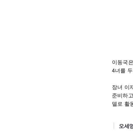
이동국은
4녀를 두
장녀 이
준비하고
델로 활
오세영