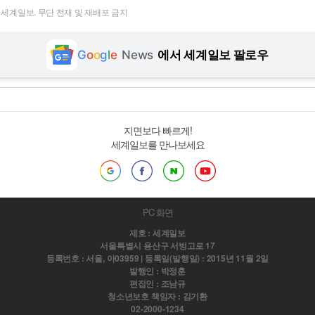
t ⓒ 세계일보. 무단 전재 및 재배포 금지
G
o
o
g
l
e
News
에서 세계일보 팔로우
지면보다 빠르게!
세계일보를 만나보세요
PC 화면
제호 : 세계일보
서울특별시 용산구 서빙고로 17
등록번호 : 서울, 아03959 | 등록일(발행일) : 2015년 11월 2일
발행인 : 박정훈
편집인 : 조남규
청소년보호 책임자 : 김기환
02-2000-1234