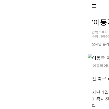
'이동
입력 :
2026-
수정 :
2026-
오세영 온라인
이동국 아내
전 축구
지난 1
가족사진
다.