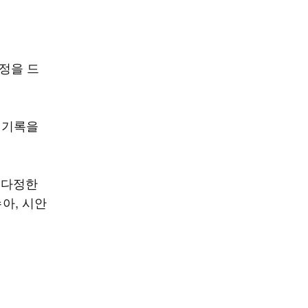
애정을 드
 기록을
 다정한
수아, 시안