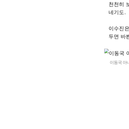
천천히 
네기도.
이수진은
두면 바
이동국 아내