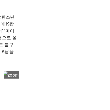
 방탄소년
지에 K팝
’ ‘마이
름으로 올
도 불구
 K팝을