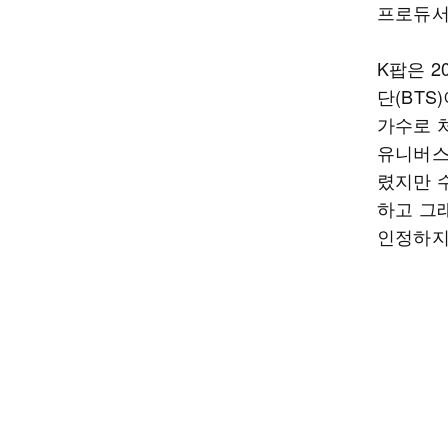
프로듀서
K팝은 2
단(BTS
가수로 처
유니버스
렸지만 
하고 그
인정하지