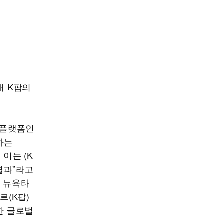
재 K팝의
 플랫폼인
하는
이는 (K
결과”라고
국 뉴욕타
르(K팝)
한 글로벌