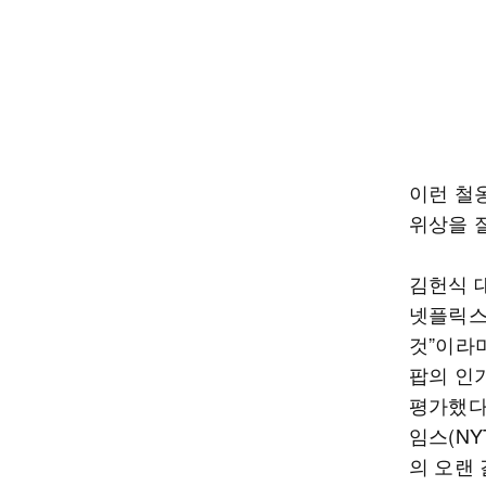
이런 철
위상을 
김헌식 
넷플릭스
것”이라며
팝의 인
평가했다
임스(NY
의 오랜