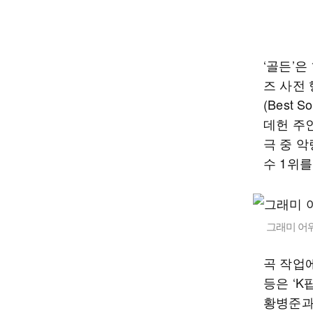
‘골든’은
즈 사전 
(Best 
데헌 주인
극 중 악
수 1위
그래미 어
곡 작업에
등은 ‘K
황병준과