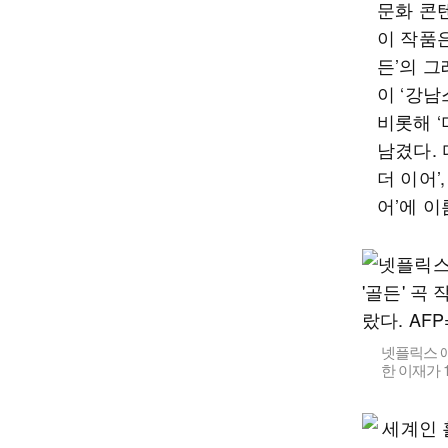
문화 콘
이 작품
든’의 그
이 ‘강남
비롯해 
남겼다. 
더 이어’
어’에 
넷플릭스 애
한 이재가 