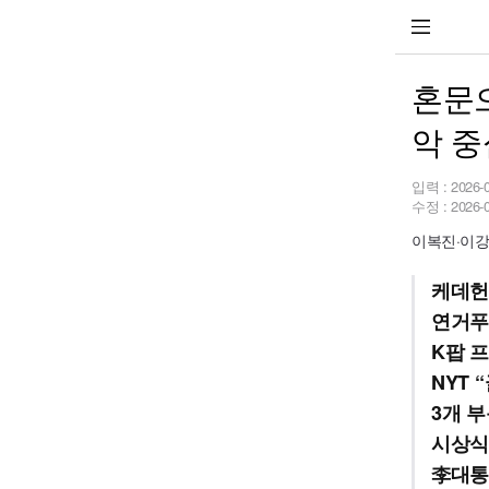
혼문으
악 중
입력 :
2026-
수정 :
2026-
이복진·이강
케데헌
연거푸 
K팝 
NYT 
3개 
시상식
李대통