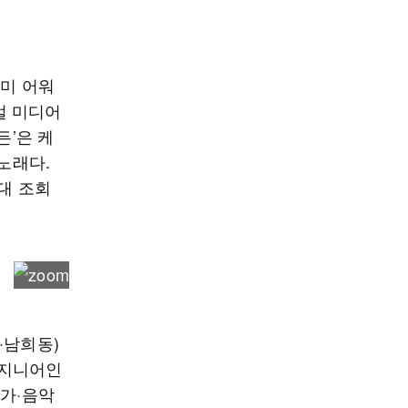
래미 어워
주얼 미디어
골든’은 케
노래다.
역대 조회
규·남희동)
엔지니어인
곡가·음악