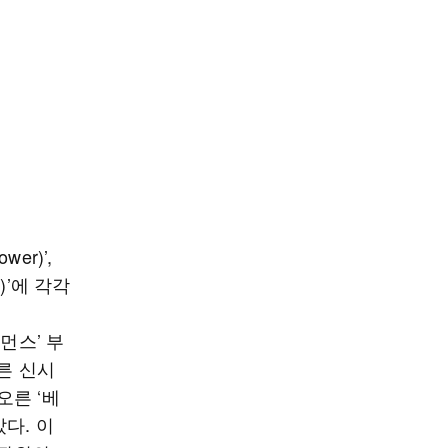
er)’,
)’에 각각
포먼스’ 부
부른 신시
오른 ‘베
다. 이