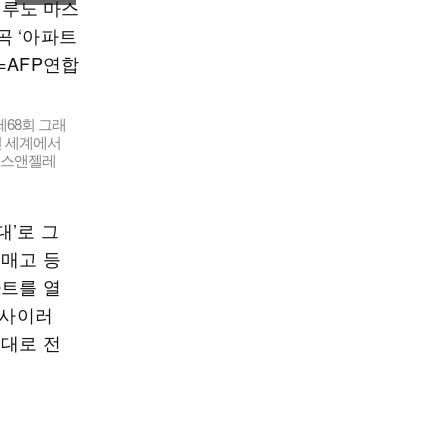
제68회 그래
전 세계에서
.로스앤젤레
’로 그
 매고 등
파트를 열
 사이러
그대로 전