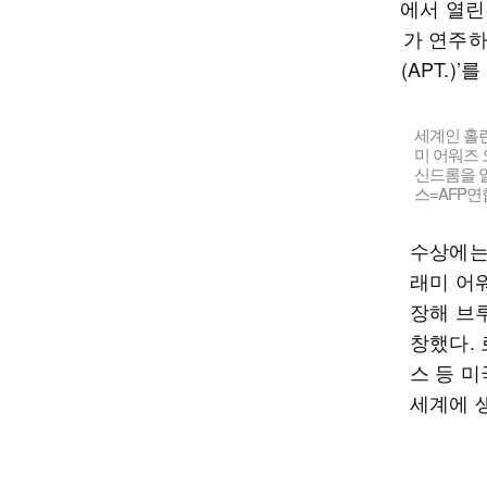
세계인 홀린
미 어워즈 
신드롬을 일
스=AFP
수상에는
래미 어
장해 브
창했다.
스 등 
세계에 