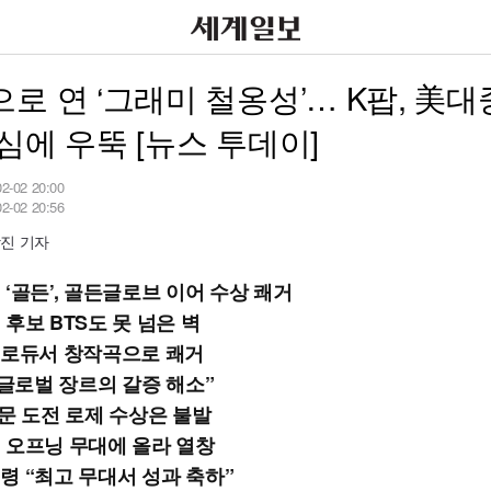
로 연 ‘그래미 철옹성’… K팝, 美
심에 우뚝 [뉴스 투데이]
02-02 20:00
02-02 20:56
진 기자
 ‘골든’, 골든글로브 이어 수상 쾌거
후보 BTS도 못 넘은 벽
프로듀서 창작곡으로 쾌거
“글로벌 장르의 갈증 해소”
부문 도전 로제 수상은 불발
 오프닝 무대에 올라 열창
령 “최고 무대서 성과 축하”